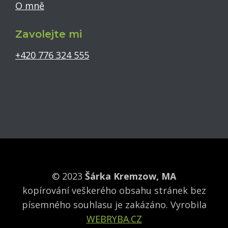
O mně
Zavolejte mi
+420 776 324 555
© 2023
Šárka Kremzow, MA
kopírování veškerého obsahu stránek bez
písemného souhlasu je zakázáno.
Vyrobila
WEBRYBA.CZ